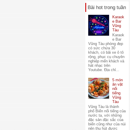
Bài hot trong tuần
Karaok
e Bar
Vũng
Tàu
Karaok
e Bar
Vũng Tàu phòng đẹp
có sức chứa 30
khách, có bãi xe ô tô
rộng, phục cụ chuyên
nghiệp mến khách và
hát nhạc trên
Youtube. Địa chỉ...
5 món
ăn vặt
nổi
tiếng
Vũng
Tàu
Vũng Tàu là thành
phố Biển nổi tiếng của
nước ta, với những
đặc sản đặc sắc của
biển cũng như của núi
nên thu hút được