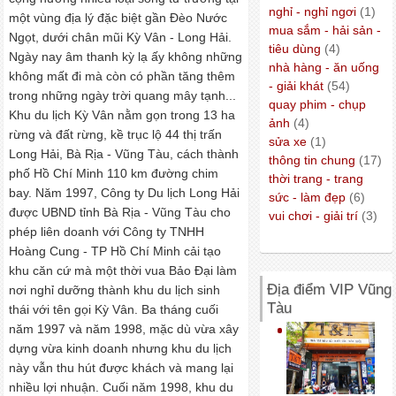
nghỉ - nghỉ ngơi
(1)
một vùng địa lý đặc biệt gần Ðèo Nước
mua sắm - hải sản -
Ngọt, dưới chân mũi Kỳ Vân - Long Hải.
tiêu dùng
(4)
Ngày nay âm thanh kỳ lạ ấy không những
nhà hàng - ăn uống
không mất đi mà còn có phần tăng thêm
- giải khát
(54)
trong những ngày trời quang mây tạnh...
quay phim - chụp
Khu du lịch Kỳ Vân nằm gọn trong 13 ha
ảnh
(4)
rừng và đất rừng, kề trục lộ 44 thị trấn
sửa xe
(1)
Long Hải, Bà Rịa - Vũng Tàu, cách thành
thông tin chung
(17)
phố Hồ Chí Minh 110 km đường chim
thời trang - trang
bay. Năm 1997, Công ty Du lịch Long Hải
sức - làm đẹp
(6)
được UBND tỉnh Bà Rịa - Vũng Tàu cho
vui chơi - giải trí
(3)
phép liên doanh với Công ty TNHH
Hoàng Cung - TP Hồ Chí Minh cải tạo
khu căn cứ mà một thời vua Bảo Ðại làm
Địa điểm VIP Vũng
nơi nghỉ dưỡng thành khu du lịch sinh
Tàu
thái với tên gọi Kỳ Vân. Ba tháng cuối
năm 1997 và năm 1998, mặc dù vừa xây
dựng vừa kinh doanh nhưng khu du lịch
này vẫn thu hút được khách và mang lại
nhiều lợi nhuận. Cuối năm 1998, khu du