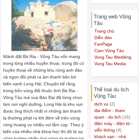
Trang web Vũng
Tàu
Trang chủ
Diễn đàn
FanPage
Cam Vũng Tàu
Mảnh đất Bà Rịa - Vũng Tàu vốn mang
Vung Tau Wedding
trong lòng nhiều huyền thoại, trong đó có
Vung Tau Media
huyền thoại về những khu rừng anh đào
và ngọn đồi phát ra âm thanh bên bờ
biển xanh Long Hải. Chuyện kể rằng
Thể loại du lịch
trong bốn vùng đất thuộc tỉnh Bà Rịa -
Vũng Tàu
Vũng Tàu mà vua Bảo Ðại đã từng chọn
dịch vụ
(2)
làm nơi nghỉ dưỡng, Long Hải là khu vực
địa điểm - tham
được ông thích nhất vì những âm thanh
quan - du lịch
(16)
lạ thường phát ra khi đêm về trên vùng
điện máy - điện tử -
rừng hoang vu nhiều voi lắm cọp. Theo ý
viễn thông
(4)
kiến của nhiều nhà khoa học thì đó là sự
khách sạn - nhà
cộng hưởng nhiều loại sóng từ trường tại