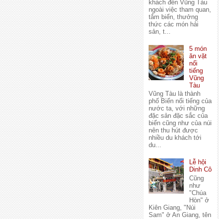
khách đến Vũng Tàu
ngoài việc tham quan,
tắm biển, thưởng
thức các món hải
sản, t...
5 món
ăn vặt
nổi
tiếng
Vũng
Tàu
Vũng Tàu là thành
phố Biển nổi tiếng của
nước ta, với những
đặc sản đặc sắc của
biển cũng như của núi
nên thu hút được
nhiều du khách tới
du...
Lễ hội
Dinh Cô
Cũng
như
"Chúa
Hòn" ở
Kiên Giang, "Núi
Sam" ở An Giang, tên