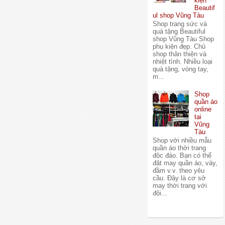
kiện
Beautif
ul shop Vũng Tàu
Shop trang sức và
quà tặng Beautiful
shop Vũng Tàu Shop
phụ kiện đẹp. Chủ
shop thân thiện và
nhiệt tình. Nhiều loại
quà tặng, vòng tay,
m...
Shop
quần áo
online
tại
Vũng
Tàu
Shop với nhiều mẫu
quần áo thời trang
độc đáo. Bạn có thể
đặt may quần áo, váy,
đầm v.v. theo yêu
cầu. Đây là cơ sở
may thời trang với
đội...