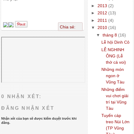
►
2013
(2)
►
2012
(13)
►
2011
(4)
Chia sẻ:
▼
2010
(16)
▼
tháng 8
(16)
Lễ hội Dinh Cô
LỄ NGHINH
ÔNG (Lễ
thờ cá voi)
Những món
ngon ở
Vũng Tàu
Những điểm
vui chơi giải
0 NHẬN XÉT:
trí tại Vũng
ĐĂNG NHẬN XÉT
Tàu
Tuyến cáp
Nhận xét của bạn sẽ được kiểm duyệt trước khi
treo Núi Lớn
đăng.
(TP Vũng