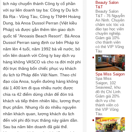
Beauty Salon
lịch này chuyển thành Công ty cổ phần
T&T
với sự liên doanh tay ba: Công ty Du lịch
Beauty Salon
T&T - 76 Nguyễn
Bà Rịa - Vũng Tàu, Công ty TNHH Hoàng
An Ninh. Chuyên
Dung, bà Anoa Dussol Perran (Việt kiều
chăm sóc tóc và
đào tạo học viên
Pháp) và được gắn thêm tên giao dịch
chuyên nghiệp.
quốc tế "Anoasis Beach Resort". Bà Anoa
Giảm giá 10%
Dussol Perran sang định cư bên Pháp từ
cho thành viên
có thẻ VIP Vũng
năm lên 4 tuổi, năm 1992 bà về nước, bỏ
Tàu
vốn liên doanh với Công ty bay dịch vụ
hàng không VASCO và cho ra đời một phi
đội trực thăng bốn chiếc phục vụ khách
Spa Miss Saigon
du lịch từ Pháp đến Việt Nam. Theo chỉ
Spa Miss
đạo của Anoa, tuyến đường hàng không
Saigon, 102
Seaview2, khu
dài 1.400 km đi qua nhiều nước được
đô thị Chí Linh.
chia ra 42 điểm dừng chân để đón trả
Giảm giá 20%
dịch vụ cho
khách và tiếp thêm nhiên liệu, lương thực
thành viên có
thực phẩm. Nhưng rồi do nhiều nguyên
thẻ VIP Vũng
nhân khách quan, lượng khách du lịch
Tàu.
đến với phi đội trực thăng này giảm dần.
Sau ba năm liên doanh đã giải thể.