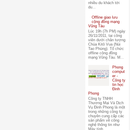
nhiều du khách tới
du...
Offline giao lưu
cộng đồng mạng
Vũng Tàu
Lúc 19h (7h PM) ngày
26/11/2011, tại công
viên dưới chân tượng
Chúa Kitô Vua (Núi
Tao Phùng). Tổ chức
offline cộng đồng
mạng Vũng Tàu. M...
Phong
comput
er -
Công ty
tin học
Đinh
Phong
Công ty TNHH
Thương Mại Và Dịch
Vụ Đinh Phong là một
trong những công ty
chuyên cung cấp các
sản phẩm về công
nghệ thông tin như
Máy tính...