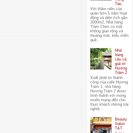
Tàu
Với thâm niên của
quán hơn 5 năm hoạt
động và diện tích gần
2000m2, Nhà hàng
Tràm Chim có một
không gian rộng và
thoáng mát, kiểu miền
quê...
Nhà
hàng
câu cá
giải trí
Hương
Tràm 2
Xuất phát từ thành
công của cafe Hương
Tràm 1, nhà hàng
Hương Tràm 2 được
hình thành với mong
muốn mang đến cho
thực khách những trải
nghiệ...
Beauty
Salon
T&T