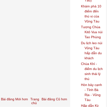
Tàu)
Khám phá 10
điểm đến
thú vị của
Vũng Tàu
Tượng Chúa
Kitô Vua núi
Tao Phùng
Du lịch leo núi
Vũng Tàu
hấp dẫn du
khách
Chùa Khỉ -
điểm du lịch
sinh thái lý
thú
Hòn bảy cạnh
- Tỉnh Bà
Rịa - Vũng
Bài đăng Mới hơn
Trang
Bài đăng Cũ hơn
Tàu
chủ
Hấp dẫn Kỳ