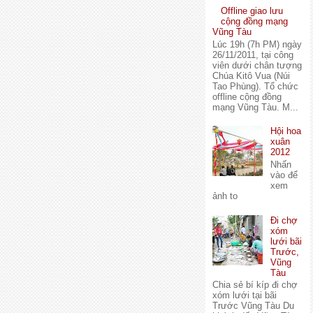
Offline giao lưu
cộng đồng mạng
Vũng Tàu
Lúc 19h (7h PM) ngày
26/11/2011, tại công
viên dưới chân tượng
Chúa Kitô Vua (Núi
Tao Phùng). Tổ chức
offline cộng đồng
mạng Vũng Tàu. M...
Hội hoa
xuân
2012
Nhấn
vào để
xem
ảnh to
Đi chợ
xóm
lưới bãi
Trước,
Vũng
Tàu
Chia sẻ bí kíp đi chợ
xóm lưới tại bãi
Trước Vũng Tàu Du