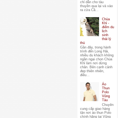
chỉ dẫn cho tàu
thuyền qua lại và vào
ra cửa Cầ...
Chùa
Khỉ -
điểm du
lịch
sinh
thái lý
thú
Gần đây, trong hành
trình đến Long Hải,
nhiều du khách không
ngần ngại chọn Chùa
Khỉ làm nơi dừng
chân. Bên cạnh cảnh
đẹp thiên nhiên,
điều...
Áo
Thun
Polo
Vũng
Tàu
Chuyên
cung cấp giao hàng
tận nơi áo thun Polo
chính hãng tại Vũng