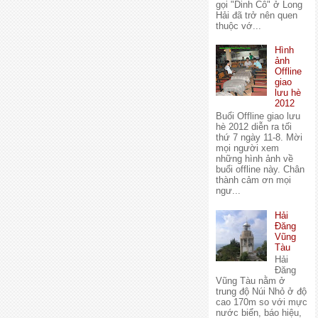
gọi "Dinh Cô" ở Long
Hải đã trở nên quen
thuộc vớ...
Hình
ảnh
Offline
giao
lưu hè
2012
Buổi Offline giao lưu
hè 2012 diễn ra tối
thứ 7 ngày 11-8. Mời
mọi người xem
những hình ảnh về
buổi offline này. Chân
thành cảm ơn mọi
ngư...
Hải
Đăng
Vũng
Tàu
Hải
Đăng
Vũng Tàu nằm ở
trung độ Núi Nhỏ ở độ
cao 170m so với mực
nước biển, báo hiệu,