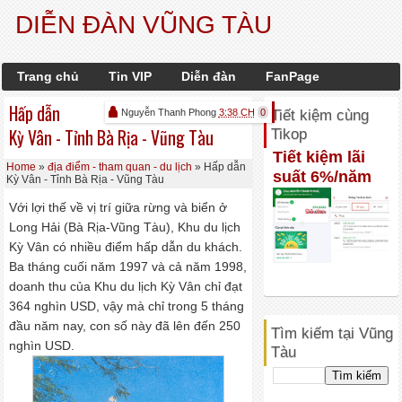
DIỄN ĐÀN VŨNG TÀU
Trang chủ
Tin VIP
Diễn đàn
FanPage
Hấp dẫn
Nguyễn Thanh Phong
3:38 CH
0
Tiết kiệm cùng
Kỳ Vân - Tỉnh Bà Rịa - Vũng Tàu
Tikop
Tiết kiệm lãi
Home
»
địa điểm - tham quan - du lịch
» Hấp dẫn
suất 6%/năm
Kỳ Vân - Tỉnh Bà Rịa - Vũng Tàu
Với lợi thế về vị trí giữa rừng và biển ở
Long Hải (Bà Rịa-Vũng Tàu), Khu du lịch
Kỳ Vân có nhiều điểm hấp dẫn du khách.
Ba tháng cuối năm 1997 và cả năm 1998,
doanh thu của Khu du lịch Kỳ Vân chỉ đạt
364 nghìn USD, vậy mà chỉ trong 5 tháng
đầu năm nay, con số này đã lên đến 250
Tìm kiếm tại Vũng
nghìn USD.
Tàu