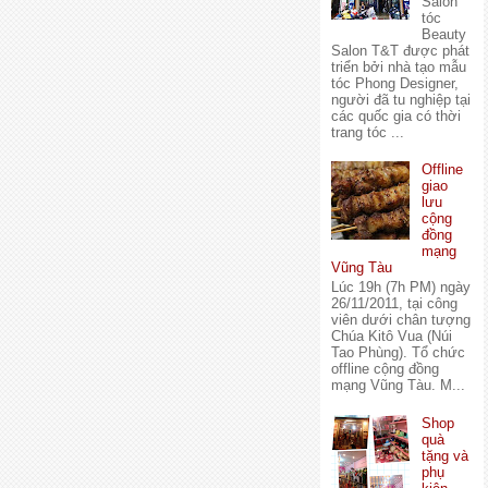
Salon
tóc
Beauty
Salon T&T được phát
triển bởi nhà tạo mẫu
tóc Phong Designer,
người đã tu nghiệp tại
các quốc gia có thời
trang tóc ...
Offline
giao
lưu
cộng
đồng
mạng
Vũng Tàu
Lúc 19h (7h PM) ngày
26/11/2011, tại công
viên dưới chân tượng
Chúa Kitô Vua (Núi
Tao Phùng). Tổ chức
offline cộng đồng
mạng Vũng Tàu. M...
Shop
quà
tặng và
phụ