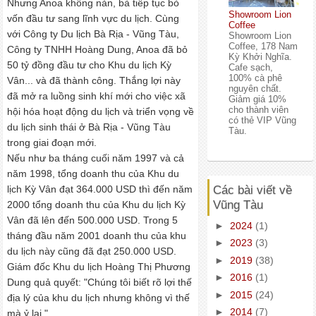
Nhưng Anoa không nản, bà tiếp tục bỏ
Showroom Lion
vốn đầu tư sang lĩnh vực du lịch. Cùng
Coffee
với Công ty Du lịch Bà Rịa - Vũng Tàu,
Showroom Lion
Coffee, 178 Nam
Công ty TNHH Hoàng Dung, Anoa đã bỏ
Kỳ Khởi Nghĩa.
50 tỷ đồng đầu tư cho Khu du lịch Kỳ
Cafe sạch,
100% cà phê
Vân... và đã thành công. Thắng lợi này
nguyên chất.
đã mở ra luồng sinh khí mới cho việc xã
Giảm giá 10%
cho thành viên
hội hóa hoạt động du lịch và triển vọng về
có thẻ VIP Vũng
du lịch sinh thái ở Bà Rịa - Vũng Tàu
Tàu.
trong giai đoạn mới.
Nếu như ba tháng cuối năm 1997 và cả
năm 1998, tổng doanh thu của Khu du
lịch Kỳ Vân đạt 364.000 USD thì đến năm
Các bài viết về
Vũng Tàu
2000 tổng doanh thu của Khu du lịch Kỳ
Vân đã lên đến 500.000 USD. Trong 5
►
2024
(1)
tháng đầu năm 2001 doanh thu của khu
►
2023
(3)
du lịch này cũng đã đạt 250.000 USD.
►
2019
(38)
Giám đốc Khu du lịch Hoàng Thị Phương
►
2016
(1)
Dung quả quyết: "Chúng tôi biết rõ lợi thế
►
2015
(24)
địa lý của khu du lịch nhưng không vì thế
►
2014
(7)
mà ỷ lại "