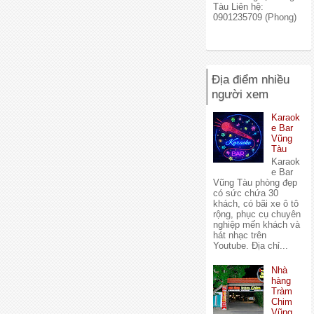
Tàu Liên hệ:
0901235709 (Phong)
Địa điểm nhiều
người xem
Karaok
e Bar
Vũng
Tàu
Karaok
e Bar
Vũng Tàu phòng đẹp
có sức chứa 30
khách, có bãi xe ô tô
rộng, phục cụ chuyên
nghiệp mến khách và
hát nhạc trên
Youtube. Địa chỉ...
Nhà
hàng
Tràm
Chim
Vũng