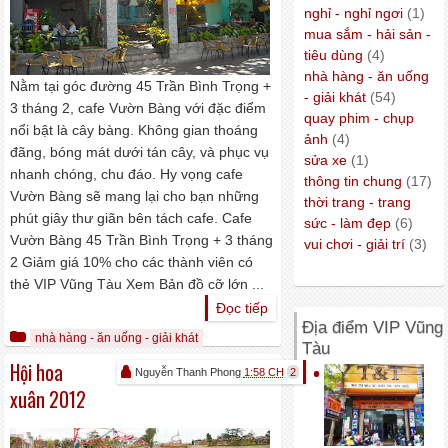
nghỉ - nghỉ ngơi
(1)
mua sắm - hải sản -
tiêu dùng
(4)
nhà hàng - ăn uống
Nằm tại góc đường 45 Trần Bình Trọng +
- giải khát
(54)
3 tháng 2, cafe Vườn Bàng với đặc điểm
quay phim - chụp
nổi bật là cây bàng. Không gian thoáng
ảnh
(4)
đãng, bóng mát dưới tán cây, và phục vụ
sửa xe
(1)
nhanh chóng, chu đáo. Hy vọng cafe
thông tin chung
(17)
Vườn Bàng sẽ mang lại cho bạn những
thời trang - trang
phút giây thư giãn bên tách cafe. Cafe
sức - làm đẹp
(6)
Vườn Bàng 45 Trần Bình Trọng + 3 tháng
vui chơi - giải trí
(3)
2 Giảm giá 10% cho các thành viên có
thẻ VIP Vũng Tàu Xem Bản đồ cỡ lớn ...
Đọc tiếp
Địa điểm VIP Vũng
nhà hàng - ăn uống - giải khát
Tàu
Hội hoa
Nguyễn Thanh Phong
1:58 CH
2
xuân 2012