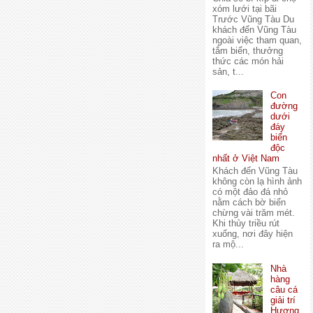
xóm lưới tại bãi
Trước Vũng Tàu Du
khách đến Vũng Tàu
ngoài việc tham quan,
tắm biển, thưởng
thức các món hải
sản, t...
Con
đường
dưới
đáy
biển
độc
nhất ở Việt Nam
Khách đến Vũng Tàu
không còn lạ hình ảnh
có một đảo đá nhỏ
nằm cách bờ biển
chừng vài trăm mét.
Khi thủy triều rút
xuống, nơi đây hiện
ra mộ...
Nhà
hàng
câu cá
giải trí
Hương