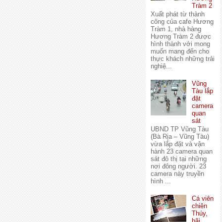
Tràm 2
Xuất phát từ thành
công của cafe Hương
Tràm 1, nhà hàng
Hương Tràm 2 được
hình thành với mong
muốn mang đến cho
thực khách những trải
nghiệ...
Vũng
Tàu lắp
đặt
camera
quan
sát
UBND TP Vũng Tàu
(Bà Rịa – Vũng Tàu)
vừa lắp đặt và vận
hành 23 camera quan
sát đô thị tại những
nơi đông người. 23
camera này truyền
hình ...
Cá viên
chiên
Thúy,
bãi