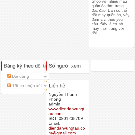
Shop với nhiều mẫu
quần áo thời trang
độc đáo. Bạn có thể
đặt may quần áo, váy,
đầm v.v. theo yêu
cầu. Đây là cơ sở
may thời trang với
đội...
Đăng ký theo dõi tin VIP Vũng Tàu
Số người xem
Bài đăng
Liên hệ
Tất cả nhận xét
Nguyễn Thanh
Phong
admin
www.diendanvungt
au.com
SĐT: 0901235709
Email:
diendanvungtau.co
m@gmail.com