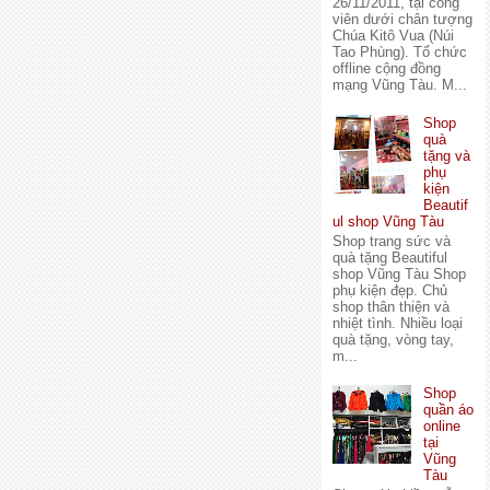
26/11/2011, tại công
viên dưới chân tượng
Chúa Kitô Vua (Núi
Tao Phùng). Tổ chức
offline cộng đồng
mạng Vũng Tàu. M...
Shop
quà
tặng và
phụ
kiện
Beautif
ul shop Vũng Tàu
Shop trang sức và
quà tặng Beautiful
shop Vũng Tàu Shop
phụ kiện đẹp. Chủ
shop thân thiện và
nhiệt tình. Nhiều loại
quà tặng, vòng tay,
m...
Shop
quần áo
online
tại
Vũng
Tàu