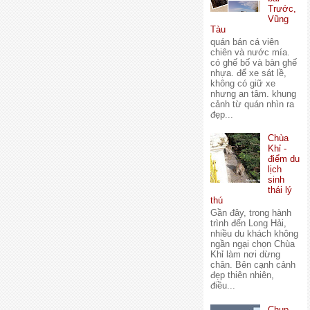
Trước,
Vũng
Tàu
quán bán cá viên
chiên và nước mía.
có ghế bố và bàn ghế
nhựa. để xe sát lề,
không có giữ xe
nhưng an tâm. khung
cảnh từ quán nhìn ra
đẹp...
Chùa
Khỉ -
điểm du
lịch
sinh
thái lý
thú
Gần đây, trong hành
trình đến Long Hải,
nhiều du khách không
ngần ngại chọn Chùa
Khỉ làm nơi dừng
chân. Bên cạnh cảnh
đẹp thiên nhiên,
điều...
Chụp