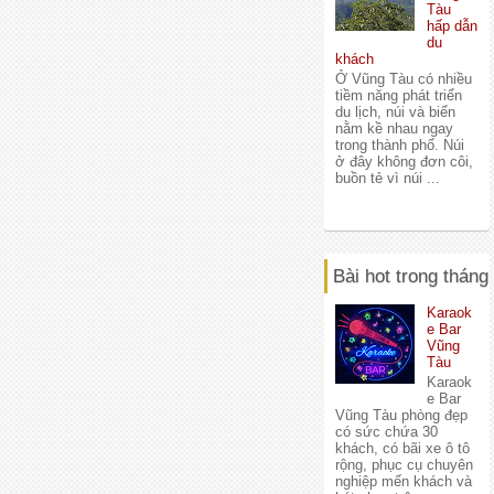
Tàu
hấp dẫn
du
khách
Ở Vũng Tàu có nhiều
tiềm năng phát triển
du lịch, núi và biển
nằm kề nhau ngay
trong thành phố. Núi
ở đây không đơn côi,
buồn tẻ vì núi ...
Bài hot trong tháng
Karaok
e Bar
Vũng
Tàu
Karaok
e Bar
Vũng Tàu phòng đẹp
có sức chứa 30
khách, có bãi xe ô tô
rộng, phục cụ chuyên
nghiệp mến khách và