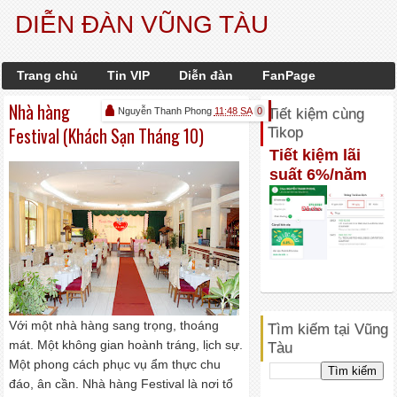
DIỄN ĐÀN VŨNG TÀU
Trang chủ
Tin VIP
Diễn đàn
FanPage
Nhà hàng
Nguyễn Thanh Phong
11:48 SA
0
Tiết kiệm cùng
Festival (Khách Sạn Tháng 10)
Tikop
Tiết kiệm lãi
suất 6%/năm
Với một nhà hàng sang trọng, thoáng
Tìm kiếm tại Vũng
mát. Một không gian hoành tráng, lịch sự.
Tàu
Một phong cách phục vụ ẩm thực chu
đáo, ân cần. Nhà hàng Festival là nơi tổ