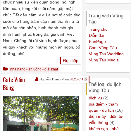
chức nhiều sự kiện quan trọng: hội nghị,
liên hoan, tổng kết cuối năm, gặp mặt
chúc Tết đầu năm .v.v. Là nơi tổ chức tiệc
Trang web Vũng
cưới cho hàng trăm cặp nam thanh nữ tú
Tàu
mở đầu hôn nhân, hình thành một gia
Trang chủ
đình hạnh phúc trong đại gia đình Việt
Diễn đàn
Nam. Chúng tôi rất vinh hạnh được phục
FanPage
vụ quý khách với những món ăn ngon, bổ
Cam Vũng Tàu
dưỡng, phù...
Vung Tau Wedding
Vung Tau Media
Đọc tiếp
nhà hàng - ăn uống - giải khát
Cafe Vườn
Nguyễn Thanh Phong
8:20 CH
0
Thể loại du lịch
Bàng
Vũng Tàu
dịch vụ
(2)
địa điểm - tham
quan - du lịch
(16)
điện máy - điện tử -
viễn thông
(4)
khách sạn - nhà