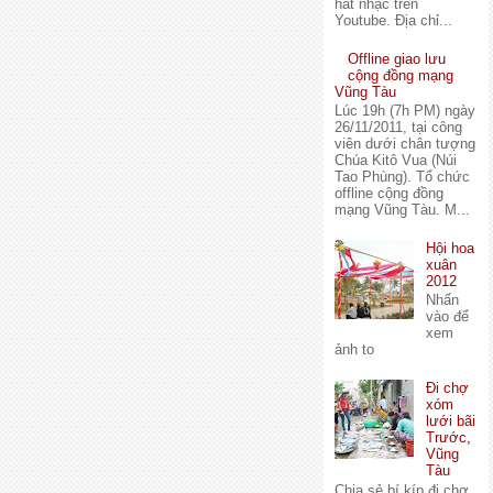
hát nhạc trên
Youtube. Địa chỉ...
Offline giao lưu
cộng đồng mạng
Vũng Tàu
Lúc 19h (7h PM) ngày
26/11/2011, tại công
viên dưới chân tượng
Chúa Kitô Vua (Núi
Tao Phùng). Tổ chức
offline cộng đồng
mạng Vũng Tàu. M...
Hội hoa
xuân
2012
Nhấn
vào để
xem
ảnh to
Đi chợ
xóm
lưới bãi
Trước,
Vũng
Tàu
Chia sẻ bí kíp đi chợ