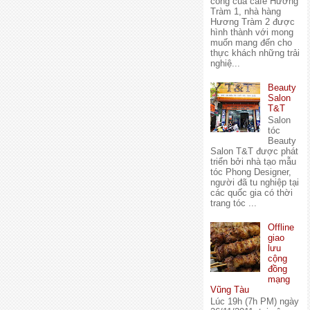
công của cafe Hương
Tràm 1, nhà hàng
Hương Tràm 2 được
hình thành với mong
muốn mang đến cho
thực khách những trải
nghiệ...
Beauty
Salon
T&T
Salon
tóc
Beauty
Salon T&T được phát
triển bởi nhà tạo mẫu
tóc Phong Designer,
người đã tu nghiệp tại
các quốc gia có thời
trang tóc ...
Offline
giao
lưu
cộng
đồng
mạng
Vũng Tàu
Lúc 19h (7h PM) ngày