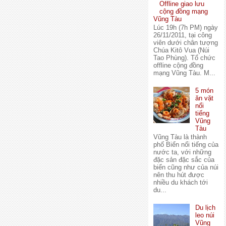
Offline giao lưu
cộng đồng mạng
Vũng Tàu
Lúc 19h (7h PM) ngày
26/11/2011, tại công
viên dưới chân tượng
Chúa Kitô Vua (Núi
Tao Phùng). Tổ chức
offline cộng đồng
mạng Vũng Tàu. M...
5 món
ăn vặt
nổi
tiếng
Vũng
Tàu
Vũng Tàu là thành
phố Biển nổi tiếng của
nước ta, với những
đặc sản đặc sắc của
biển cũng như của núi
nên thu hút được
nhiều du khách tới
du...
Du lịch
leo núi
Vũng